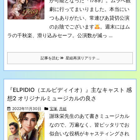
が可能となった『1789』。ムラへ観
劇に行ってまいりました。本当にい
つもありがたい、常連ぴあ貸切公演
のお陰でございます
。
週末にはム
ラの千秋楽、滑り込みセーフ。公演数が減っ ...
記事を読む
星組再演リアリテ ...
『ELPIDIO（エルピディイオ）』主なキャスト 感
想2 オリジナルミュージカルの良さ
2022年11月30日
宝塚
,
月組
謝珠栄先生のあて書きミュージカル
なので、万遍なく、皆ピッタリでお
似合いな役柄がキャスティングされ