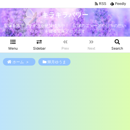
RSS
Feedly
キラキラパワー
宝塚を観てキラキラを絶賛補充中！ 宝塚のニュースや日々の想い
を綴る宝塚ブログです
Menu
Sidebar
Prev
Next
Search
ホーム
>
輝月ゆうま