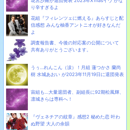
花宮沙羅が退団発表 2023年X’masイヴ かな
り辛すぎるよ
花組『フィレンツェに燃える』あらすじと配
信感想 みんな柚香アントニオが好きなんだ
よ
調査報告書、今後の対応案の公開について
共有ありがとうございます。
うぅ…れんこん（涙）！月組 蓮つかさ 蘭尚
樹 水城あおい が2023年11月19日に退団発表
宙組も…大量退団者、副組長に92期松風輝、
凛城きらは専科へ！
『ヴェネチアの紋章』感想2 秘めた恋 叶わ
ぬ野望 大人の余韻