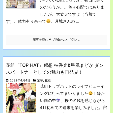
がっているのだろうか、初日は開く
のだろうか。。色々心配ではありま
したが、大丈夫ですよ（当然で
す）。
体力有り余って
、月城さんの ...
記事を読む
月城かなと『グレ ...
花組『TOP HAT』感想 柚香光&星風まどか ダン
スパートナーとしての魅力も再発見！
2022年4月4日
宝塚
,
花組
花組トップハットのライブビューイ
ングに行ってまいりました
！冷た
い雨の中
、桜の名残を感じながら
4月初めての週末を楽しみました。
宙