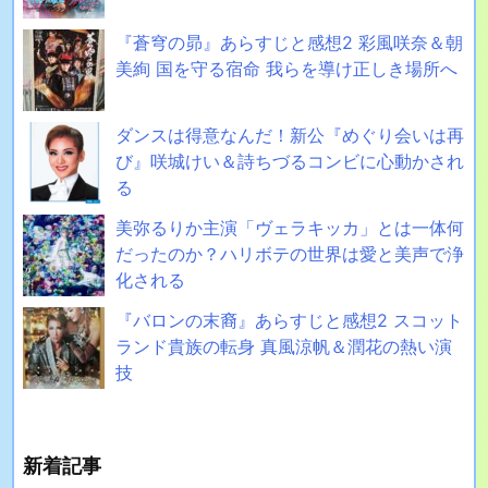
『蒼穹の昴』あらすじと感想2 彩風咲奈＆朝
美絢 国を守る宿命 我らを導け正しき場所へ
ダンスは得意なんだ！新公『めぐり会いは再
び』咲城けい＆詩ちづるコンビに心動かされ
る
美弥るりか主演「ヴェラキッカ」とは一体何
だったのか？ハリボテの世界は愛と美声で浄
化される
『バロンの末裔』あらすじと感想2 スコット
ランド貴族の転身 真風涼帆＆潤花の熱い演
技
新着記事