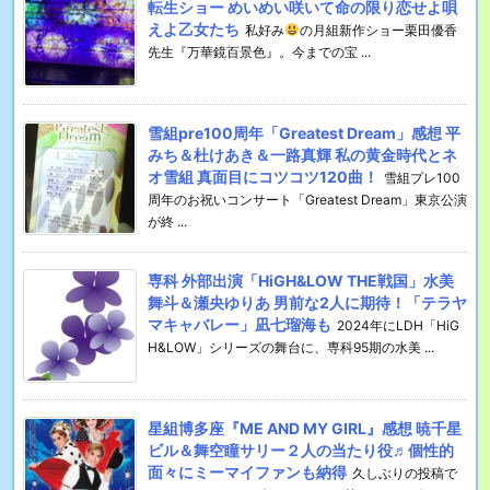
転生ショー めいめい咲いて命の限り恋せよ唄
えよ乙女たち
私好み
の月組新作ショー栗田優香
先生『万華鏡百景色』。今までの宝 ...
雪組pre100周年「Greatest Dream」感想 平
みち＆杜けあき＆一路真輝 私の黄金時代とネ
オ雪組 真面目にコツコツ120曲！
雪組プレ100
周年のお祝いコンサート「Greatest Dream」東京公演
が終 ...
専科 外部出演「HiGH&LOW THE戦国」水美
舞斗＆瀬央ゆりあ 男前な2人に期待！「テラヤ
マキャバレー」凪七瑠海も
2024年にLDH「HiG
H&LOW」シリーズの舞台に、専科95期の水美 ...
星組博多座『ME AND MY GIRL』感想 暁千星
ビル＆舞空瞳サリー２人の当たり役♬個性的
面々にミーマイファンも納得
久しぶりの投稿で