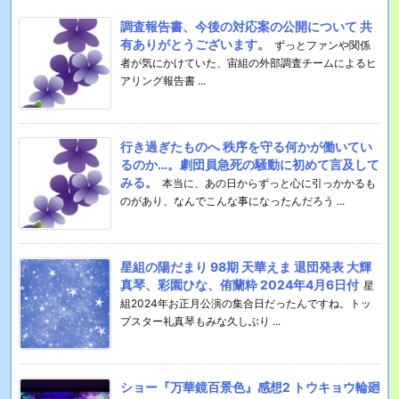
調査報告書、今後の対応案の公開について 共
有ありがとうございます。
ずっとファンや関係
者が気にかけていた、宙組の外部調査チームによるヒ
アリング報告書 ...
行き過ぎたものへ 秩序を守る何かが働いてい
るのか…。劇団員急死の騒動に初めて言及して
みる。
本当に、あの日からずっと心に引っかかるも
のがあり、なんでこんな事になったんだろう ...
星組の陽だまり 98期 天華えま 退団発表 大輝
真琴、彩園ひな、侑蘭粋 2024年4月6日付
星
組2024年お正月公演の集合日だったんですね。トッ
プスター礼真琴もみな久しぶり ...
ショー『万華鏡百景色』感想2 トウキョウ輪廻