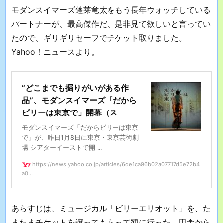
モダンスイマーズ蓬莱竜太をもう長年ウォッチしている
パートナーが、最高傑作だ、是非見て欲しいと言ってい
たので、ギリギリセーフでチケット取りました。
Yahoo！ニュースより。
“どこまでも掘りがいがある作
品”、モダンスイマーズ「だから
ビリーは東京で」開幕（ス
モダンスイマーズ「だからビリーは東京
で」が、昨日1月8日に東京・東京芸術劇
場 シアターイーストで開 ...
https://news.yahoo.co.jp/articles/6de1ca96b02a07717d5e72b4
a0...
あらすじは、ミュージカル「ビリーエリオット」を、た
またまチケットを譲ってもらって観に行った、田舎から