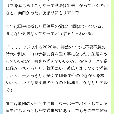
リフを感じろ！こうやって芝居は出来上がっていくのか
なと、面白かった。あまりにもリアルで。
青年は田舎に残した居酒屋の父に年1回は会っている。
食えない芝居なんてやってどうすると言われる。
そしてジワジワ来る2020年。突然のように不要不急の
時代の到来、コロナ禍に身を置く事になった。芝居をや
っていいのか、観客を呼んでいいのか。在宅ワークで逆
に儲かっちゃったり、韓国にいる彼氏と逢えなくて浮気
したり、一人っきりが辛くてLINEで心のつながりを求
めたり、小さな劇団員の面々の不協和音、かなりリアル
です。
青年は劇団の女性と半同棲、ウーバーでバイトしている
最中にちょっとした交通事故にあう。でもその中で難解