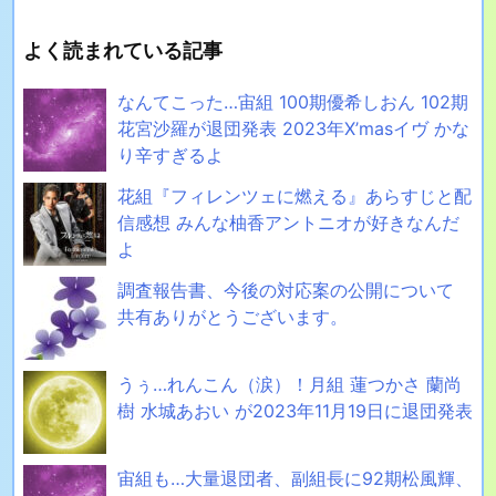
よく読まれている記事
なんてこった…宙組 100期優希しおん 102期
花宮沙羅が退団発表 2023年X’masイヴ かな
り辛すぎるよ
花組『フィレンツェに燃える』あらすじと配
信感想 みんな柚香アントニオが好きなんだ
よ
調査報告書、今後の対応案の公開について
共有ありがとうございます。
うぅ…れんこん（涙）！月組 蓮つかさ 蘭尚
樹 水城あおい が2023年11月19日に退団発表
宙組も…大量退団者、副組長に92期松風輝、