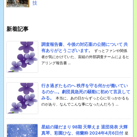
技
新着記事
調査報告書、今後の対応案の公開について 共
有ありがとうございます。
ずっとファンや関係
者が気にかけていた、宙組の外部調査チームによるヒ
アリング報告書 ...
行き過ぎたものへ 秩序を守る何かが働いてい
るのか…。劇団員急死の騒動に初めて言及して
みる。
本当に、あの日からずっと心に引っかかるも
のがあり、なんでこんな事になったんだろう ...
星組の陽だまり 98期 天華えま 退団発表 大輝
真琴、彩園ひな、侑蘭粋 2024年4月6日付
星