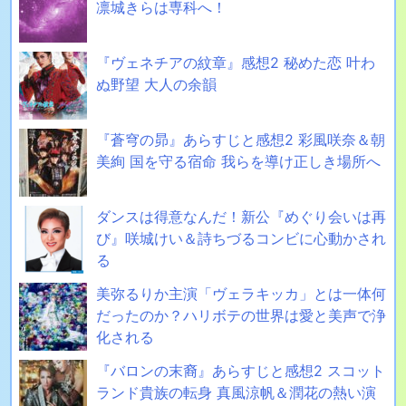
凛城きらは専科へ！
『ヴェネチアの紋章』感想2 秘めた恋 叶わ
ぬ野望 大人の余韻
『蒼穹の昴』あらすじと感想2 彩風咲奈＆朝
美絢 国を守る宿命 我らを導け正しき場所へ
ダンスは得意なんだ！新公『めぐり会いは再
び』咲城けい＆詩ちづるコンビに心動かされ
る
美弥るりか主演「ヴェラキッカ」とは一体何
だったのか？ハリボテの世界は愛と美声で浄
化される
『バロンの末裔』あらすじと感想2 スコット
ランド貴族の転身 真風涼帆＆潤花の熱い演