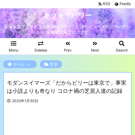
RSS
Feedly
キラキラパワー
宝塚を観てキラキラを絶賛補充中！ 宝塚のニュースや日々の想い
を綴る宝塚ブログです
Menu
Sidebar
Prev
Next
Search
ホーム
>
芝居
モダンスイマーズ「だからビリーは東京で」事実
は小説よりも奇なり コロナ禍の芝居人達の記録
2022年1月30日