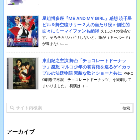
星組博多座『ME AND MY GIRL』感想 暁千星
ビル＆舞空瞳サリー２人の当たり役♬個性的
面々にミーマイファンも納得
久しぶりの投稿で
す。そろそろリハビリしないと、筆が（キーボード）
が進まない… ...
東山紀之主演 舞台「チョコレートドーナッ
ツ」感想 マルコ少年の養育権を巡るゲイカッ
プルの法廷物語 素敵な歌とショーと共に
PARC
O劇場で再演「チョコレートドーナッツ」を観劇して
まいりました。 初演はコ ...
アーカイブ