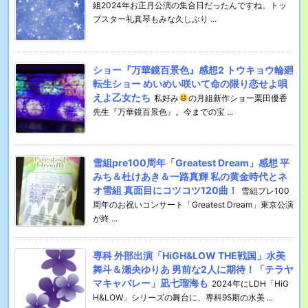
組2024年お正月公演の集合日だったんですね。トッ
プスター礼真琴もみな久しぶり ...
ショー『万華鏡百景色』感想2 トウキョウ輪廻
転生ショー めいめい咲いて命の限り恋せよ唄
えよ乙女たち
私好み
の月組新作ショー栗田優香
先生『万華鏡百景色』。今までの宝 ...
雪組pre100周年「Greatest Dream」感想 平
みち＆杜けあき＆一路真輝 私の黄金時代とネ
オ雪組 真面目にコツコツ120曲！
雪組プレ100
周年のお祝いコンサート「Greatest Dream」東京公演
が終 ...
専科 外部出演「HiGH&LOW THE戦国」水美
舞斗＆瀬央ゆりあ 男前な2人に期待！「テラヤ
マキャバレー」凪七瑠海も
2024年にLDH「HiG
H&LOW」シリーズの舞台に、専科95期の水美 ...