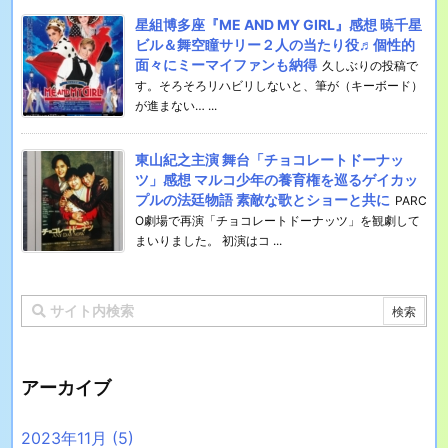
星組博多座『ME AND MY GIRL』感想 暁千星
ビル＆舞空瞳サリー２人の当たり役♬個性的
面々にミーマイファンも納得
久しぶりの投稿で
す。そろそろリハビリしないと、筆が（キーボード）
が進まない… ...
東山紀之主演 舞台「チョコレートドーナッ
ツ」感想 マルコ少年の養育権を巡るゲイカッ
プルの法廷物語 素敵な歌とショーと共に
PARC
O劇場で再演「チョコレートドーナッツ」を観劇して
まいりました。 初演はコ ...
アーカイブ
2023年11月
(5)