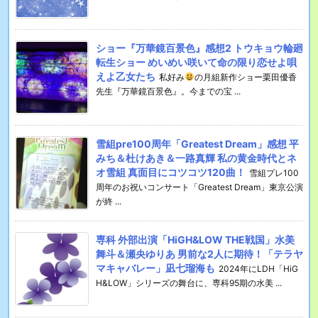
ショー『万華鏡百景色』感想2 トウキョウ輪廻
転生ショー めいめい咲いて命の限り恋せよ唄
えよ乙女たち
私好み
の月組新作ショー栗田優香
先生『万華鏡百景色』。今までの宝 ...
雪組pre100周年「Greatest Dream」感想 平
みち＆杜けあき＆一路真輝 私の黄金時代とネ
オ雪組 真面目にコツコツ120曲！
雪組プレ100
周年のお祝いコンサート「Greatest Dream」東京公演
が終 ...
専科 外部出演「HiGH&LOW THE戦国」水美
舞斗＆瀬央ゆりあ 男前な2人に期待！「テラヤ
マキャバレー」凪七瑠海も
2024年にLDH「HiG
H&LOW」シリーズの舞台に、専科95期の水美 ...