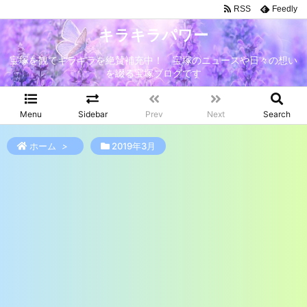
RSS
Feedly
キラキラパワー
宝塚を観てキラキラを絶賛補充中！ 宝塚のニュースや日々の想い
を綴る宝塚ブログです
Menu
Sidebar
Prev
Next
Search
ホーム
>
2019年3月