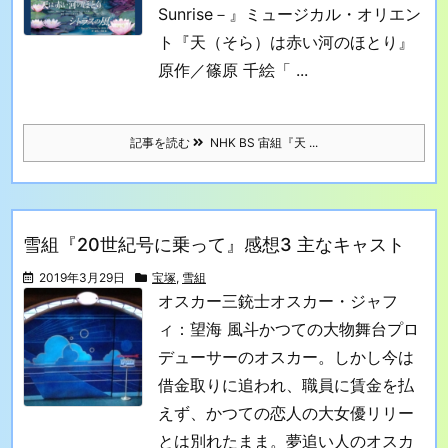
Sunrise－』
ミュージカル・オリエン
ト
『天（そら）は赤い河のほとり』
原作／篠原 千絵「 ...
記事を読む
NHK BS 宙組『天 ...
雪組『20世紀号に乗って』感想3 主なキャスト
2019年3月29日
宝塚
,
雪組
オスカー三銃士オスカー・ジャフ
ィ：望海 風斗
かつての大物舞台プロ
デューサーのオスカー。しかし今は
借金取りに追われ、職員に賃金を払
えず、かつての恋人の大女優リリー
とは別れたまま。夢追い人のオスカ