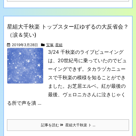
星組大千秋楽 トップスター紅ゆずるの大反省会？
（涙＆笑い)
2019年3月28日
宝塚
,
星組
3/24 千秋楽のライブビューイング
は、20世紀号に乗っていたのでビュ
ーイングできず。
タカラヅカニュー
スで千秋楽の模様を知ることができ
ました。
お芝居エルベ。紅が最後の
最後、ヴェロニカさんに泣きじゃく
る所で声を潰 ...
記事を読む
星組大千秋楽 ト ...