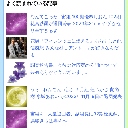
よく読まれている記事
なんてこった…宙組 100期優希しおん 102期
花宮沙羅が退団発表 2023年X’masイヴ かな
り辛すぎるよ
花組『フィレンツェに燃える』あらすじと配
信感想 みんな柚香アントニオが好きなんだ
よ
調査報告書、今後の対応案の公開について
共有ありがとうございます。
うぅ…れんこん（涙）！月組 蓮つかさ 蘭尚
樹 水城あおい が2023年11月19日に退団発表
宙組も…大量退団者、副組長に92期松風輝、
凛城きらは専科へ！