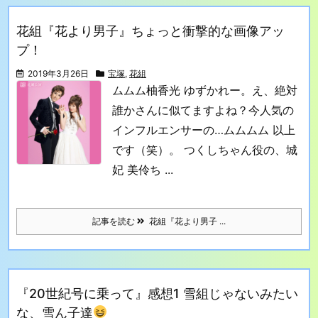
花組『花より男子』ちょっと衝撃的な画像アッ
プ！
2019年3月26日
宝塚
,
花組
ムムム
柚香光 ゆずかれー。え、絶対
誰かさんに似てますよね？
今人気の
インフルエンサーの…
ムムムム
以上
です（笑）。
つくしちゃん役の、城
妃 美伶ち ...
記事を読む
花組『花より男子 ...
『20世紀号に乗って』感想1 雪組じゃないみたい
な、雪ん子達