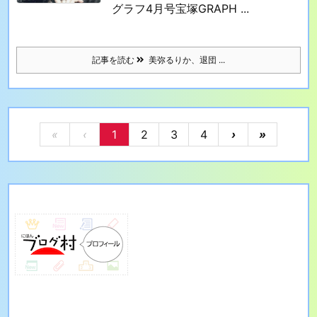
グラフ4月号
宝塚GRAPH ...
記事を読む
美弥るりか、退団 ...
«
‹
1
2
3
4
›
»