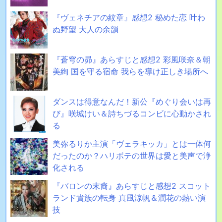
『ヴェネチアの紋章』感想2 秘めた恋 叶わ
ぬ野望 大人の余韻
『蒼穹の昴』あらすじと感想2 彩風咲奈＆朝
美絢 国を守る宿命 我らを導け正しき場所へ
ダンスは得意なんだ！新公『めぐり会いは再
び』咲城けい＆詩ちづるコンビに心動かされ
る
美弥るりか主演「ヴェラキッカ」とは一体何
だったのか？ハリボテの世界は愛と美声で浄
化される
『バロンの末裔』あらすじと感想2 スコット
ランド貴族の転身 真風涼帆＆潤花の熱い演
技