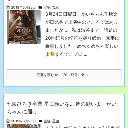
2019年3月25日
宝塚
,
雪組
3月24日日曜日。かいちゃん千秋楽
が日比谷で上演中のところではあり
ましたが…、
私は渋谷まで、話題の
20世紀号の切符を握り締め、無事に
乗車しました。
めちゃめちゃ楽しい
よ
まるで、ブロ ...
記事を読む
『20世紀号に乗っ ...
七海ひろき卒業 星に願いを… 皆の願いよ、かい
ちゃんに届け！
2019年3月23日
宝塚
,
星組
エストレージャス かいちゃんの出演