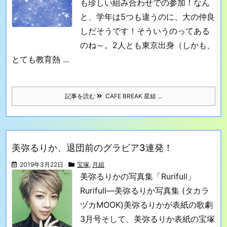
も珍しい組み合わせでの参加！
なん
と、学年は5つも違うのに、大の仲良
しだそうです！そういうのってある
のね～。
2人とも東京出身（しかも、
とても教育熱 ...
記事を読む
CAFE BREAK 星組 ...
美弥るりか、退団前のグラビア3連発！
2019年3月22日
宝塚
,
月組
美弥るりかの写真集「Rurifull」
Rurifull―美弥るりか写真集 (タカラ
ヅカMOOK)
美弥るりかが表紙の歌劇
3月号
そして、美弥るりか表紙の宝塚