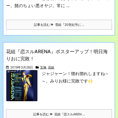
ー。
髭のちょい悪オヤジ。常に ...
記事を読む
雪組『20世紀号に ...
花組『恋スルARENA』ポスターアップ！明日海
りおに完敗！
2019年3月28日
宝塚
,
花組
ジャジャーン！惚れ惚れしますね～
～。
みりお様に完敗です
記事を読む
花組『恋スルAREN ...