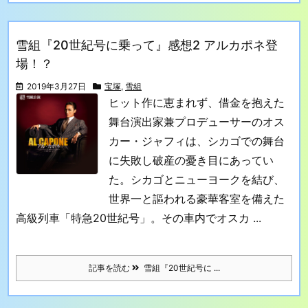
雪組『20世紀号に乗って』感想2 アルカポネ登
場！？
2019年3月27日
宝塚
,
雪組
ヒット作に恵まれず、借金を抱えた
舞台演出家兼プロデューサーのオス
カー・ジャフィは、シカゴでの舞台
に失敗し破産の憂き目にあってい
た。シカゴとニューヨークを結び、
世界一と謳われる豪華客室を備えた
高級列車「特急20世紀号」。その車内でオスカ ...
記事を読む
雪組『20世紀号に ...