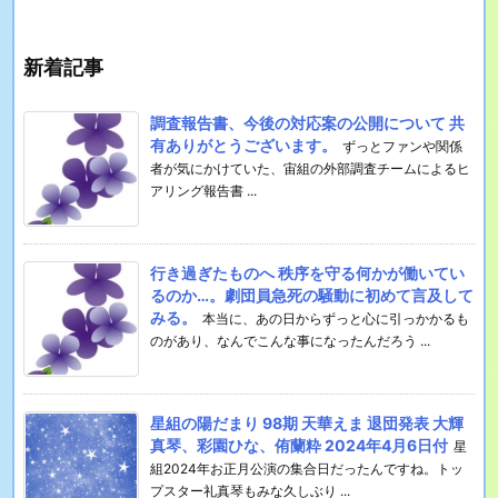
新着記事
調査報告書、今後の対応案の公開について 共
有ありがとうございます。
ずっとファンや関係
者が気にかけていた、宙組の外部調査チームによるヒ
アリング報告書 ...
行き過ぎたものへ 秩序を守る何かが働いてい
るのか…。劇団員急死の騒動に初めて言及して
みる。
本当に、あの日からずっと心に引っかかるも
のがあり、なんでこんな事になったんだろう ...
星組の陽だまり 98期 天華えま 退団発表 大輝
真琴、彩園ひな、侑蘭粋 2024年4月6日付
星
組2024年お正月公演の集合日だったんですね。トッ
プスター礼真琴もみな久しぶり ...