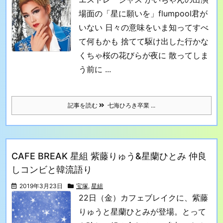
場面の「星に願いを」flumpool
君が
いない 日々の意味をいま知って
すべ
て何もかも 捨てて駆け出した
行かな
くちゃ
桜の花びらが夜に 散ってしま
う前に ...
記事を読む
七海ひろき卒業 ...
CAFE BREAK 星組 紫藤りゅう&星蘭ひとみ 仲良
しコンビと韓流語り
2019年3月23日
宝塚
,
星組
22日（金）カフェブレイクに、紫藤
りゅうと星蘭ひとみが登場。とって