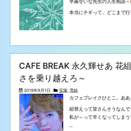
早霧せいな先生の人生相談～
本当にチギって、どこまで行
CAFE BREAK 永久輝せあ
さを乗り越えろ～
2019年9月1日
宝塚
,
雪組
カフェブレイクひとこ。ああ
組替えって皆さんそうなんで
私が～って辛くなってしまう
...