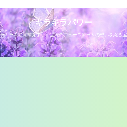
キラキラパワー
ラキラを絶賛補充中！ 宝塚のニュースや日々の想いを綴る宝