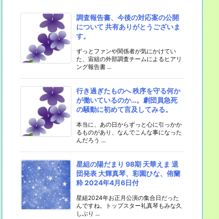
調査報告書、今後の対応案の公開
について 共有ありがとうございま
す。
ずっとファンや関係者が気にかけてい
た、宙組の外部調査チームによるヒアリ
ング報告書 ...
行き過ぎたものへ 秩序を守る何か
が働いているのか…。劇団員急死
の騒動に初めて言及してみる。
本当に、あの日からずっと心に引っかか
るものがあり、なんでこんな事になった
んだろう ...
星組の陽だまり 98期 天華えま 退
団発表 大輝真琴、彩園ひな、侑蘭
粋 2024年4月6日付
星組2024年お正月公演の集合日だった
んですね。トップスター礼真琴もみな久
しぶり ...