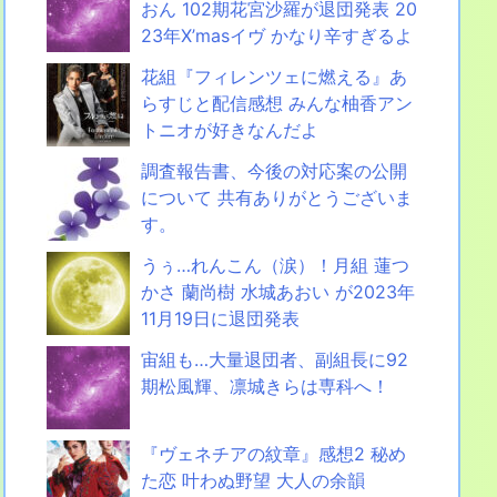
おん 102期花宮沙羅が退団発表 20
23年X’masイヴ かなり辛すぎるよ
花組『フィレンツェに燃える』あ
らすじと配信感想 みんな柚香アン
トニオが好きなんだよ
調査報告書、今後の対応案の公開
について 共有ありがとうございま
す。
うぅ…れんこん（涙）！月組 蓮つ
かさ 蘭尚樹 水城あおい が2023年
11月19日に退団発表
宙組も…大量退団者、副組長に92
期松風輝、凛城きらは専科へ！
『ヴェネチアの紋章』感想2 秘め
た恋 叶わぬ野望 大人の余韻