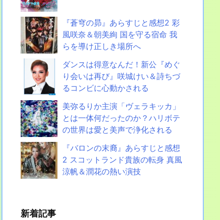
『蒼穹の昴』あらすじと感想2 彩
風咲奈＆朝美絢 国を守る宿命 我
らを導け正しき場所へ
ダンスは得意なんだ！新公『めぐ
り会いは再び』咲城けい＆詩ちづ
るコンビに心動かされる
美弥るりか主演「ヴェラキッカ」
とは一体何だったのか？ハリボテ
の世界は愛と美声で浄化される
『バロンの末裔』あらすじと感想
2 スコットランド貴族の転身 真風
涼帆＆潤花の熱い演技
新着記事