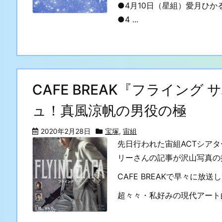
●4月10日（星組）愛月ひか
●4 ...
CAFE BREAK『フライン
ュ！真風涼帆の男役の極
2020年2月28日
宝塚
,
宙組
先日行われた宙組ACTシア
リーさんの記事が沢山写真の
CAFE BREAKで早々に放
超々々・私好みの現代アート的な