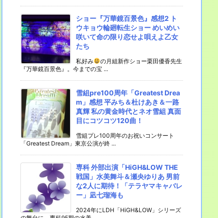
ショー『万華鏡百景色』感想2 ト
ウキョウ輪廻転生ショー めいめい
咲いて命の限り恋せよ唄えよ乙女
たち
私好み
の月組新作ショー栗田優香先生
『万華鏡百景色』。今までの宝 ...
雪組pre100周年「Greatest Drea
m」感想 平みち＆杜けあき＆一路
真輝 私の黄金時代とネオ雪組 真面
目にコツコツ120曲！
雪組プレ100周年のお祝いコンサート
「Greatest Dream」東京公演が終 ...
専科 外部出演「HiGH&LOW THE
戦国」水美舞斗＆瀬央ゆりあ 男前
な2人に期待！「テラヤマキャバレ
ー」凪七瑠海も
2024年にLDH「HiGH&LOW」シリーズ
の舞台に、専科95期の水美 ...