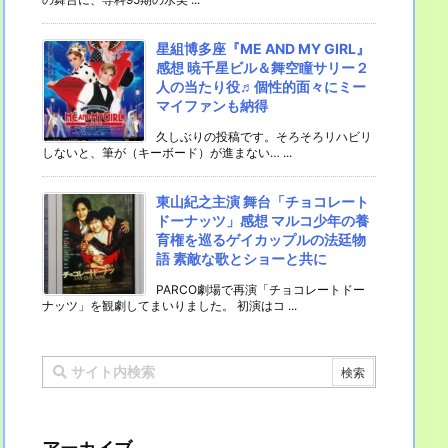
星組博多座『ME AND MY GIRL』
感想 暁千星ビル＆舞空瞳サリー２
人の当たり役♬個性的面々にミー
マイファンも納得
久しぶりの投稿です。そろそろリハビリ
しないと、筆が（キーボード）が進まない… ...
東山紀之主演 舞台「チョコレート
ドーナッツ」感想 マルコ少年の養
育権を巡るゲイカップルの法廷物
語 素敵な歌とショーと共に
PARCO劇場で再演「チョコレートドー
ナッツ」を観劇してまいりました。 初演はコ ...