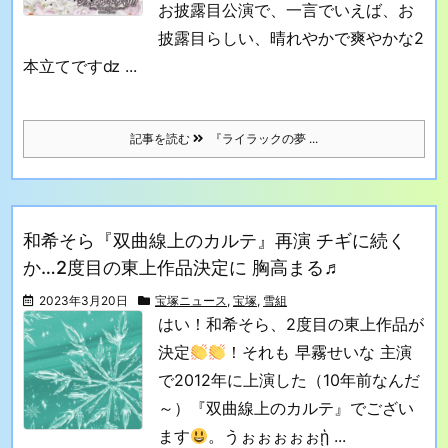
お披露目公演で、一言でいえば、
お
披露目らしい、晴れやかで爽やかな2
本立てですǳ ...
記事を読む
『ライラックの夢 ...
和希そら『双曲線上のカルテ』再演 チギに続く
か…2度目の東上作品決定に 胸高まる♬
2023年3月20日
宝塚ニュース
,
宝塚
,
雪組
はい！和希そら、2度目の東上作品が
決定
！それも 早霧せいな 主演
で2012年に上演した（10年前なんだ
～）『双曲線上のカルテ』でござい
ます
。
うぉぉぉぉぉᾑ ...