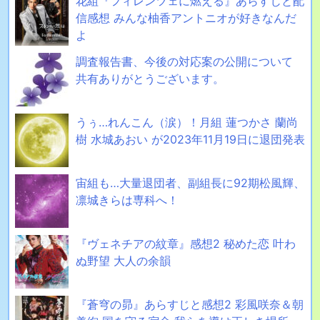
花組『フィレンツェに燃える』あらすじと配
信感想 みんな柚香アントニオが好きなんだ
よ
調査報告書、今後の対応案の公開について
共有ありがとうございます。
うぅ…れんこん（涙）！月組 蓮つかさ 蘭尚
樹 水城あおい が2023年11月19日に退団発表
宙組も…大量退団者、副組長に92期松風輝、
凛城きらは専科へ！
『ヴェネチアの紋章』感想2 秘めた恋 叶わ
ぬ野望 大人の余韻
『蒼穹の昴』あらすじと感想2 彩風咲奈＆朝