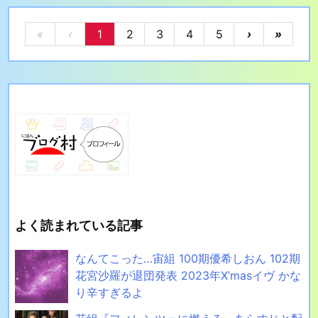
«
‹
1
2
3
4
5
›
»
よく読まれている記事
なんてこった…宙組 100期優希しおん 102期
花宮沙羅が退団発表 2023年X’masイヴ かな
り辛すぎるよ