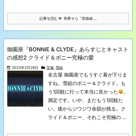
記事を読む
和希そら『双曲線 ...
御園座『BONNIE & CLYDE』あらすじとキャスト
の感想2 クライド＆ボニー究極の愛
2023年2月28日
宝塚
,
雪組
名古屋 御園座でもうすぐ幕が下りま
すね、雪組のボニー＆クライド。
も
う1回観に行って本当に良かった
。
満足です。いや、まだもう1回観た
い、後からジワジワ余韻が残る。
ク
ライド＆ボニー、それこそ究極の ...