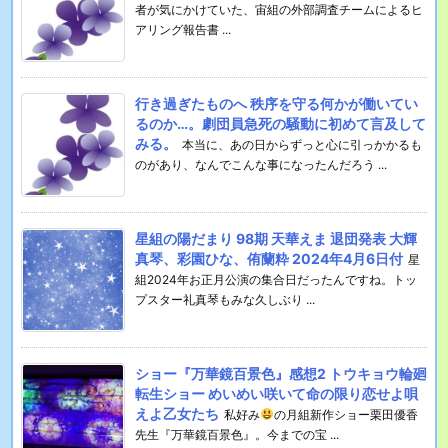
者が気にかけていた、宙組の外部調査チームによるヒ
アリング報告書 ...
行き過ぎたものへ 秩序を守る何かが働いてい
るのか…。劇団員急死の騒動に初めて言及して
みる。
本当に、あの日からずっと心に引っかかるも
のがあり、なんでこんな事になったんだろう ...
星組の陽だまり 98期 天華えま 退団発表 大輝
真琴、彩園ひな、侑蘭粋 2024年4月6日付
星
組2024年お正月公演の集合日だったんですね。トッ
プスター礼真琴もみな久しぶり ...
ショー『万華鏡百景色』感想2 トウキョウ輪廻
転生ショー めいめい咲いて命の限り恋せよ唄
えよ乙女たち
私好み
の月組新作ショー栗田優香
先生『万華鏡百景色』。今までの宝 ...