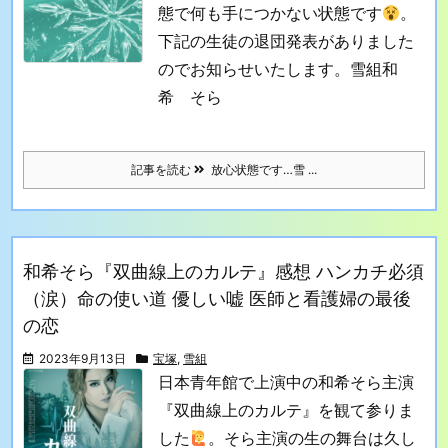
態で何も手につかない状態です
。
下記の生徒の退団発表がありました
のでお知らせいたします。
雪組
和
希 そら
記事を読む
放心状態です…雪 ...
和希そら『双曲線上のカルテ』感想 ハンカチ必須
（涙）命の使い道 優しい嘘 医師と看護婦の最後
の恋
2023年9月13日
宝塚
,
雪組
日本青年館で上演中の和希そら主演
『双曲線上のカルテ』を観て参りま
した
。そら主演の生の舞台は久し