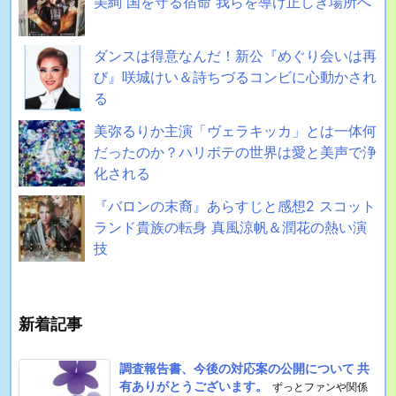
美絢 国を守る宿命 我らを導け正しき場所へ
ダンスは得意なんだ！新公『めぐり会いは再
び』咲城けい＆詩ちづるコンビに心動かされ
る
美弥るりか主演「ヴェラキッカ」とは一体何
だったのか？ハリボテの世界は愛と美声で浄
化される
『バロンの末裔』あらすじと感想2 スコット
ランド貴族の転身 真風涼帆＆潤花の熱い演
技
新着記事
調査報告書、今後の対応案の公開について 共
有ありがとうございます。
ずっとファンや関係