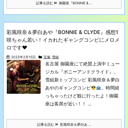
記事を読む
御園座『BONNIE & ...
彩風咲奈＆夢白あや『BONNIE & CLYDE』感想1
咲ちゃん若い！イカれたギャングコンビにメロメ
ロです♥
2023年2月15日
宝塚
,
雪組
名古屋 御園座にて絶賛上演中ミュー
ジカル『ボニーアンドクライド』。
雪組新トップコンビ 彩風咲奈＆夢白
あやのギャングコンビ
。時間経
っちゃったけど観に行ったよ！
御園
座は客席が近い！！ ...
記事を読む
彩風咲奈＆夢白あ ...