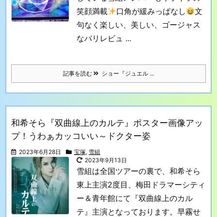
笑顔満載
口角が緩みっぱなし
文
句なく楽しい、美しい、ゴージャス
なパリレビュ ...
記事を読む
ショー『ジュエル ...
和希そら『双曲線上のカルテ』ポスター画像アッ
プ！うわぁカッコいい～ドクター姿
2023年6月28日
宝塚
,
雪組
2023年9月13日
雪組は全国ツアーの裏で、和希そら
東上主演2度目、梅田ドラマーシティ
ー＆青年館にて『双曲線上のカル
テ』主演となっております。早霧せ