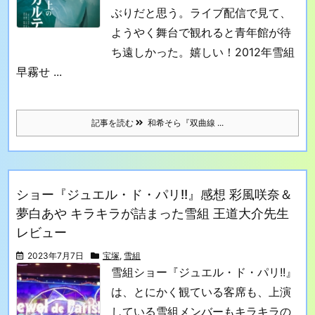
ぶりだと思う。ライブ配信で見て、
ようやく舞台で観れると青年館が待
ち遠しかった。嬉しい！
2012年雪組
早霧せ ...
記事を読む
和希そら『双曲線 ...
ショー『ジュエル・ド・パリ!!』感想 彩風咲奈＆
夢白あや キラキラが詰まった雪組 王道大介先生
レビュー
2023年7月7日
宝塚
,
雪組
雪組ショー『ジュエル・ド・パリ!!』
は、とにかく観ている客席も、上演
している雪組メンバーも
キラキラの