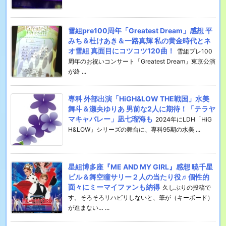
雪組pre100周年「Greatest Dream」感想 平
みち＆杜けあき＆一路真輝 私の黄金時代とネ
オ雪組 真面目にコツコツ120曲！
雪組プレ100
周年のお祝いコンサート「Greatest Dream」東京公演
が終 ...
専科 外部出演「HiGH&LOW THE戦国」水美
舞斗＆瀬央ゆりあ 男前な2人に期待！「テラヤ
マキャバレー」凪七瑠海も
2024年にLDH「HiG
H&LOW」シリーズの舞台に、専科95期の水美 ...
星組博多座『ME AND MY GIRL』感想 暁千星
ビル＆舞空瞳サリー２人の当たり役♬個性的
面々にミーマイファンも納得
久しぶりの投稿で
す。そろそろリハビリしないと、筆が（キーボード）
が進まない… ...