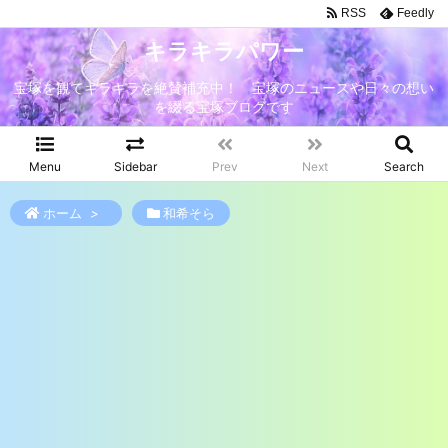
RSS
Feedly
キラキラパワー
宝塚を観てキラキラを絶賛補充中！ 宝塚のニュースや日々の想い
を綴る宝塚ブログです
Menu
Sidebar
Prev
Next
Search
ホーム
>
和希そら