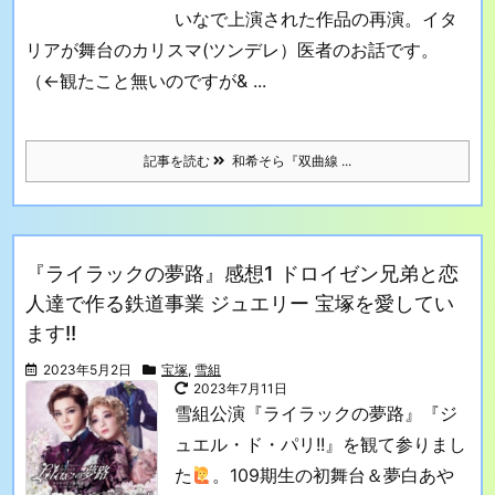
いなで上演された作品の再演。イタ
リアが舞台のカリスマ(ツンデレ）医者のお話です。
（←観たこと無いのですが& ...
記事を読む
和希そら『双曲線 ...
『ライラックの夢路』感想1 ドロイゼン兄弟と恋
人達で作る鉄道事業 ジュエリー 宝塚を愛してい
ます!!
2023年5月2日
宝塚
,
雪組
2023年7月11日
雪組公演『ライラックの夢路』『ジ
ュエル・ド・パリ!!』を観て参りまし
た
。
109期生の初舞台＆夢白あや