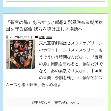
『蒼穹の昴』あらすじと感想2 彩風咲奈＆朝美絢
国を守る宿命 我らを導け正しき場所へ
2022年12月17日
宝塚
,
雪組
東京宝塚劇場はピスタチオグリーン
のホワイト・クリスマスツリー。も
うそういう時期なんだな～。
『蒼穹
の昴』回数を重ねると、物語だけで
なく、あの素敵で壮大な曲、中国風
の音楽、余韻を残しつつ物語的にス
ムーズな場面転換、色々心地よ ...
記事を読む
『蒼穹の昴』あら ...